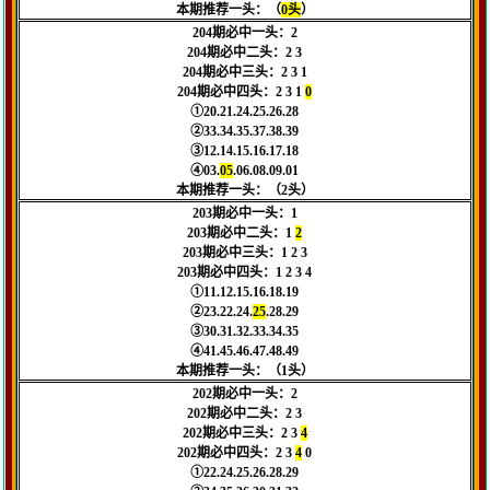
本期推荐一头：（
0头
）
204期必中一头：2
204期必中二头：2 3
204期必中三头：2 3 1
204期必中四头：2 3 1
0
①20.21.24.25.26.28
②33.34.35.37.38.39
③12.14.15.16.17.18
④03.
05
.06.08.09.01
本期推荐一头：（2头）
203期必中一头：1
203期必中二头：1
2
203期必中三头：1 2 3
203期必中四头：1 2 3 4
①11.12.15.16.18.19
②23.22.24.
25
.28.29
③30.31.32.33.34.35
④41.45.46.47.48.49
本期推荐一头：（1头）
202期必中一头：2
202期必中二头：2 3
202期必中三头：2 3
4
202期必中四头：2 3
4
0
①22.24.25.26.28.29