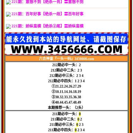
221期：意想不到【绝杀一肖】〓意想不到
221期：百年好事【绝杀一段】〓百年好事
221期：娇纵蛮横【绝杀②尾】〓娇纵蛮横
六合神童『一头一码』3456666.com
212期必中一头：2
212期必中二头：2 3
212期必中三头：2 3 4
212期必中四头：1 2 3 4
①21.22.24.26.27.29
②10.11.14.16.18.19
③30.32.33.35.36.38
④40.44.45.47.48.49
本期推荐一头：（2头）
211期必中一头：
0
211期必中二头：
0
2
211期必中三头：
0
2 3
211期必中四头：
0
2 3 4