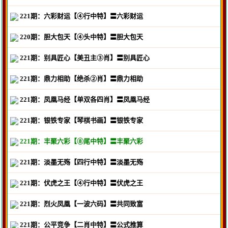
221期：六彩财运【④行中特】〓六彩财运
220期：胆大包天【④头中特】〓胆大包天
221期：别具匠心【美丑主③肖】〓别具匠心
221期：鼎力相助【绝杀②肖】〓鼎力相助
221期：凤凰马经【单双各四肖】〓凤凰马经
221期：银铁专家【琴棋书画】〓银铁专家
221期：丰聚六彩【⑧尾中特】〓丰聚六彩
221期：淡墨无殇【四行中特】〓淡墨无殇
221期：伏虎之王【④行中特】〓伏虎之王
221期：烈火凤凰【一波六码】〓共同致富
221期：公平竞争【二肖中特】〓公式推算