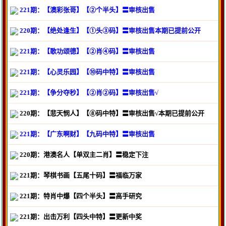
221期：【澳彩张哥】【②个半头】〓审核出售
220期：【绝处逢生】【①头③码】〓审核出售本期已提前公开
221期：【歌功颂德】【②肖④码】〓审核出售
221期：【心灵乐园】【⑩码中特】〓审核出售
221期：【争分夺秒】【②肖②码】〓审核出售√
220期：【悲天悯人】【⑧码中特】〓审核出售√本期已提前公开
221期：【广东啊财】【九码中特】〓审核出售
220期：港澳名人【单双主二肖】〓稳定下注
221期：琴棋书画【五尾十码】〓福临万家
221期：特肖中爆【四个半头】〓高手研究
221期：出击万利【四头中特】〓更新中奖