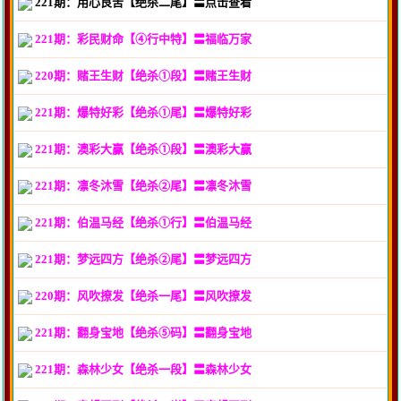
221期：用心良苦【绝杀二尾】〓点击查看
221期：彩民财命【④行中特】〓福临万家
220期：赌王生财【绝杀①段】〓赌王生财
221期：爆特好彩【绝杀①尾】〓爆特好彩
221期：澳彩大赢【绝杀①段】〓澳彩大赢
221期：凛冬沐雪【绝杀②尾】〓凛冬沐雪
221期：伯温马经【绝杀①行】〓伯温马经
221期：梦远四方【绝杀②尾】〓梦远四方
220期：风吹撩发【绝杀一尾】〓风吹撩发
221期：翻身宝地【绝杀⑤码】〓翻身宝地
221期：森林少女【绝杀一段】〓森林少女