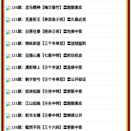
220期：龙马精神【梅兰菊竹】〓期期真实
221期：克星彩王【单双各④肖】〓久跟必发
221期：白茶往事【绝杀②肖】〓完美中奖
221期：稍纵即逝【三个半单双】〓送钱猛料
221期：见猎心喜【七尾中特】〓抓住机会
221期：澳彩榜上【③个半波】〓连续中奖
220期：朝夕盼兮【③个半单双】〓公开验证
221期：如诗如画【⑨肖中特】〓更新中奖
221期：江山如画【④头中特】〓期期真实
221期：彩市主播【③季中特】〓继续公开
220期：截然不同【三十六码】〓更新中奖