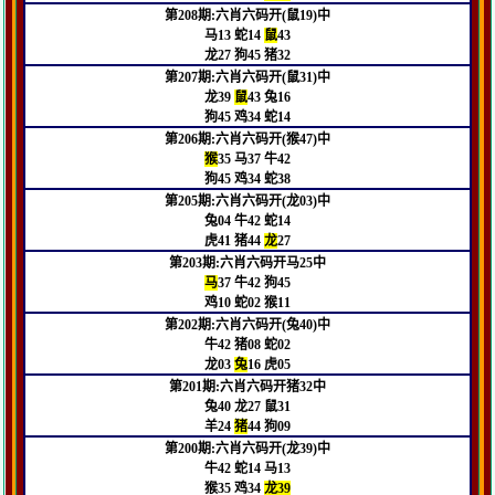
第208期:六肖六码开(鼠19)中
马13 蛇14
鼠
43
龙27 狗45 猪32
第207期:六肖六码开(鼠31)中
龙39
鼠
43 兔16
狗45 鸡34 蛇14
第206期:六肖六码开(猴47)中
猴
35 马37 牛42
狗45 鸡34 蛇38
第205期:六肖六码开(龙03)中
兔04 牛42 蛇14
虎41 猪44
龙
27
第203期:六肖六码开马25中
马
37 牛42 狗45
鸡10 蛇02 猴11
第202期:六肖六码开(兔40)中
牛42 猪08 蛇02
龙03
兔
16 虎05
第201期:六肖六码开猪32中
兔40 龙27 鼠31
羊24
猪
44 狗09
第200期:六肖六码开(龙39)中
牛42 蛇14 马13
猴35 鸡34
龙39