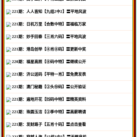
221期：人人皆知【九组2中2】〓平地风波
221期：日机万里【合数中特】〓福临万家
221期：妙手回春【三肖六码】〓平地风波
221期：港岛创举【④肖⑧码】〓更新中奖
220期：福星高照【⑧码中特】〓继续公开
221期：济公送码【平特一肖】〓免费发表
221期：澳门秘籍【②头⑩码】〓公开验证
221期：遍地开花【⒂码中特】〓精英资料
221期：珠圆玉洁【②季中特】〓高薪聘请
221期：发财路子【五肖十码】〓点击查看
221期：穿越人海【15组3中3】〓天赐良机