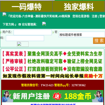
一码爆特
独家爆料
『
欢迎光临-六合神童--澳彩最快开奖结果,49图库旗
您现在是游客:
注册
|
登
下官方网-
』 ☎ 论坛管理員：
y
用户名：
y
密
码：
管理员微信号
：TW23-623
管理员qq号
：3279739362