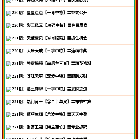
220期：星星点点【一肖中特】〓继续公开
220期：彩王风云【30码中特】〓免费发表
221期：天使宝贝【⑥肖⑿码】〓抓住机会
220期：大唐天成【三季中特】〓连续中奖
221期：独家揭秘【前后主三肖】〓精英资料
221期：其味无穷【双波中特】〓跟踪发财
221期：赌王神牌【一季中特】〓发财之道
221期：热门肖王【②个半单双】〓布衣神算
221期：蓬荜生辉【②波中特】〓天天中奖
221期：财富五福【梅兰菊竹】〓专业抓码