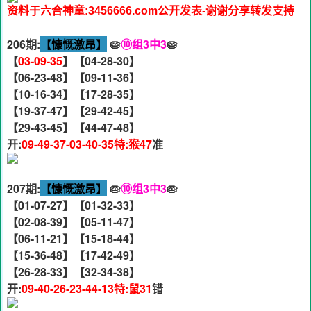
资料于六合神童:3456666.com公开发表-谢谢分享转发支持
206期:
【慷慨激昂】
🥧
⑩组3中3
🥧
【
03-09-35
】【04-28-30】
【06-23-48】【09-11-36】
【10-16-34】【17-28-35】
【19-37-47】【29-42-45】
【29-43-45】【44-47-48】
开:
09-49-37-03-40-35特:猴47
准
207期:
【慷慨激昂】
🥧
⑩组3中3
🥧
【01-07-27】【01-32-33】
【02-08-39】【05-11-47】
【06-11-21】【15-18-44】
【15-36-48】【17-42-49】
【26-28-33】【32-34-38】
开:
09-40-26-23-44-13特:鼠31
错