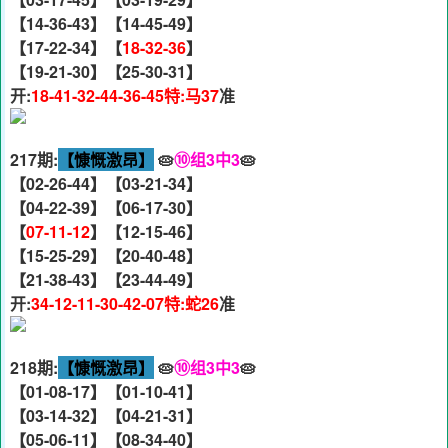
【14-36-43】【14-45-49】
【17-22-34】【
18-32-36
】
【19-21-30】【25-30-31】
开:
18-41-32-44-36-45特:马37
准
217期:
【慷慨激昂】
🥧
⑩组3中3
🥧
【02-26-44】【03-21-34】
【04-22-39】【06-17-30】
【
07-11-12
】【12-15-46】
【15-25-29】【20-40-48】
【21-38-43】【23-44-49】
开:
34-12-11-30-42-07特:蛇26
准
218期:
【慷慨激昂】
🥧
⑩组3中3
🥧
【01-08-17】【01-10-41】
【03-14-32】【04-21-31】
【05-06-11】【08-34-40】