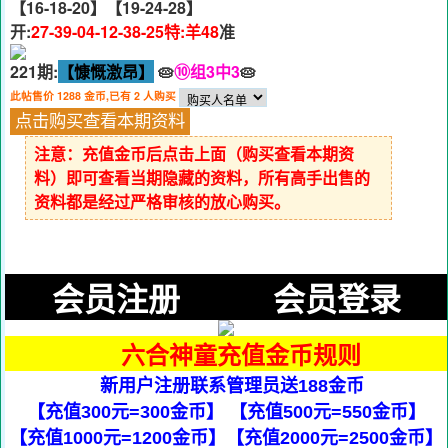
【16-18-20】【19-24-28】
开:
27-39-04-12-38-25特:羊48
准
221期:
【慷慨激昂】
🥧
⑩组3中3
🥧
此帖售价 1288 金币,已有 2 人购买
注意：充值金币后点击上面（购买查看本期资
料）即可查看当期隐藏的资料，所有高手出售的
资料都是经过严格审核的放心购买。
会员注册
会员登录
六合神童充值金币规则
新用户注册联系管理员送188金币
【充值300元=300金币】 【充值500元=550金币】
【充值1000元=1200金币】【充值2000元=2500金币】