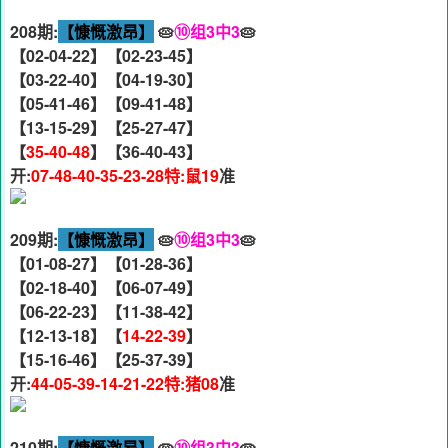
208期:
【慷慨激昂】
🥧
⑩组3中3
🥧
【02-04-22】【02-23-45】
【03-22-40】【04-19-30】
【05-41-46】【09-41-48】
【13-15-29】【25-27-47】
【
35-40-48
】【36-40-43】
开:
07-48-40-35-23-28特:鼠19
准
209期:
【慷慨激昂】
🥧
⑩组3中3
🥧
【01-08-27】【01-28-36】
【02-18-40】【06-07-49】
【06-22-23】【11-38-42】
【12-13-18】【
14-22-39
】
【15-16-46】【25-37-39】
开:
44-05-39-14-21-22特:猪08
准
210期:
【慷慨激昂】
🥧
⑩组3中3
🥧