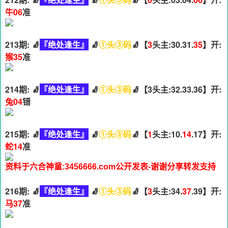
牛06
准
213期: 🧦
『绝处逢生』
🧦
①头③码
🧦【
3
头主:30.31.
35
】开:
猴35
准
214期: 🧦
『绝处逢生』
🧦
①头③码
🧦【3头主:32.33.36】开:
兔04
错
215期: 🧦
『绝处逢生』
🧦
①头③码
🧦【
1
头主:10.
14
.17】开:
蛇14
准
资料于六合神童:3456666.com公开发表-谢谢分享转发支持
216期: 🧦
『绝处逢生』
🧦
①头③码
🧦【
3
头主:34.
37
.39】开:
马37
准