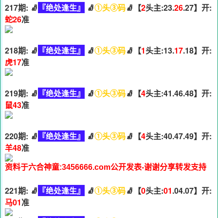
217期: 🧦
『绝处逢生』
🧦
①头③码
🧦【
2
头主:23.
26
.27】开:
蛇26
准
218期: 🧦
『绝处逢生』
🧦
①头③码
🧦【
1
头主:13.
17
.18】开:
虎17
准
219期: 🧦
『绝处逢生』
🧦
①头③码
🧦【
4
头主:41.46.48】开:
鼠43
准
220期: 🧦
『绝处逢生』
🧦
①头③码
🧦【
4
头主:40.47.49】开:
羊48
准
资料于六合神童:3456666.com公开发表-谢谢分享转发支持
221期: 🧦
『绝处逢生』
🧦
①头③码
🧦【
0
头主:
01
.04.07】开:
马01
准