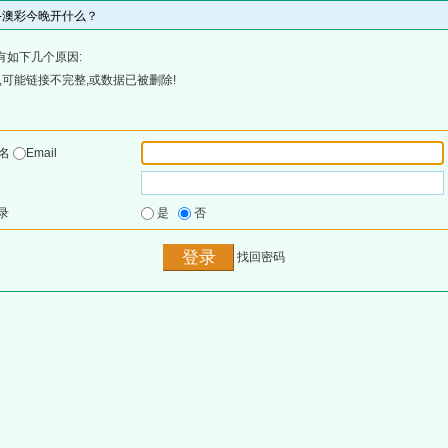
网-澳彩今晚开什么？
有如下几个原因:
可能链接不完整,或数据已被删除!
户名
Email
录
是
否
找回密码