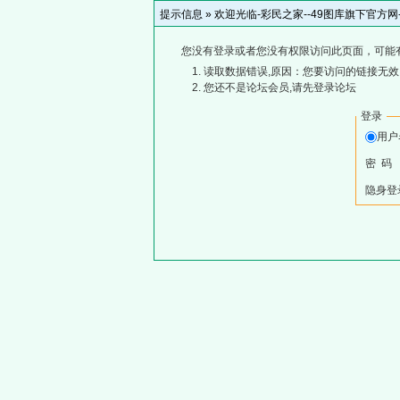
提示信息 »
欢迎光临-彩民之家--49图库旗下官方
您没有登录或者您没有权限访问此页面，可能
读取数据错误,原因：您要访问的链接无效,
您还不是论坛会员,请先登录论坛
登录
用
密 码
隐身登