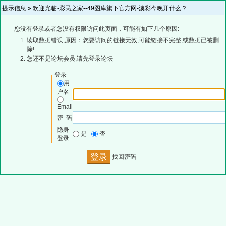
提示信息 »
欢迎光临-彩民之家--49图库旗下官方网-澳彩今晚开什么？
您没有登录或者您没有权限访问此页面，可能有如下几个原因:
读取数据错误,原因：您要访问的链接无效,可能链接不完整,或数据已被删
除!
您还不是论坛会员,请先登录论坛
登录
用
户名
Email
密 码
隐身
是
否
登录
找回密码