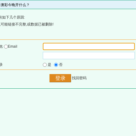
网-澳彩今晚开什么？
有如下几个原因:
可能链接不完整,或数据已被删除!
户名
Email
录
是
否
找回密码