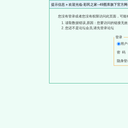
提示信息 »
欢迎光临-彩民之家--49图库旗下官方
您没有登录或者您没有权限访问此页面，可能
读取数据错误,原因：您要访问的链接无效,
您还不是论坛会员,请先登录论坛
登录
用
密 码
隐身登