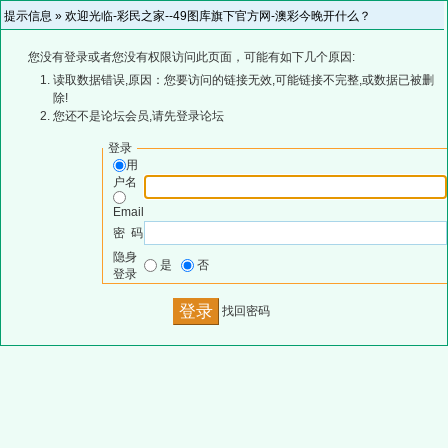
提示信息 »
欢迎光临-彩民之家--49图库旗下官方网-澳彩今晚开什么？
您没有登录或者您没有权限访问此页面，可能有如下几个原因:
读取数据错误,原因：您要访问的链接无效,可能链接不完整,或数据已被删
除!
您还不是论坛会员,请先登录论坛
登录
用
户名
Email
密 码
隐身
是
否
登录
找回密码