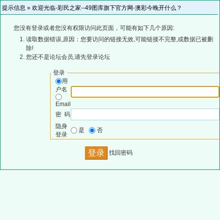
提示信息 »
欢迎光临-彩民之家--49图库旗下官方网-澳彩今晚开什么？
您没有登录或者您没有权限访问此页面，可能有如下几个原因:
读取数据错误,原因：您要访问的链接无效,可能链接不完整,或数据已被删
除!
您还不是论坛会员,请先登录论坛
登录
用
户名
Email
密 码
隐身
是
否
登录
找回密码