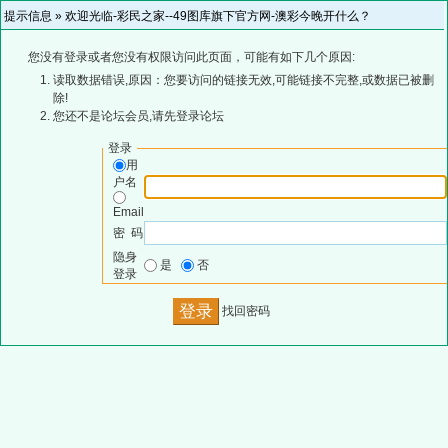
提示信息 »
欢迎光临-彩民之家--49图库旗下官方网-澳彩今晚开什么？
您没有登录或者您没有权限访问此页面，可能有如下几个原因:
读取数据错误,原因：您要访问的链接无效,可能链接不完整,或数据已被删
除!
您还不是论坛会员,请先登录论坛
登录
用
户名
Email
密 码
隐身
是
否
登录
找回密码