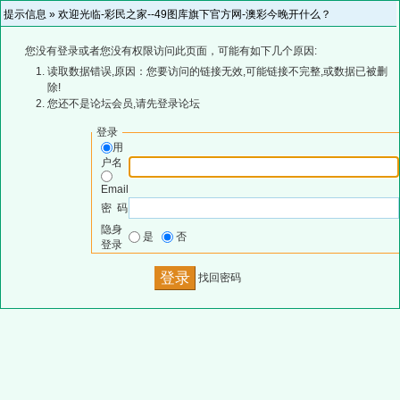
提示信息 »
欢迎光临-彩民之家--49图库旗下官方网-澳彩今晚开什么？
您没有登录或者您没有权限访问此页面，可能有如下几个原因:
读取数据错误,原因：您要访问的链接无效,可能链接不完整,或数据已被删
除!
您还不是论坛会员,请先登录论坛
登录
用
户名
Email
密 码
隐身
是
否
登录
找回密码