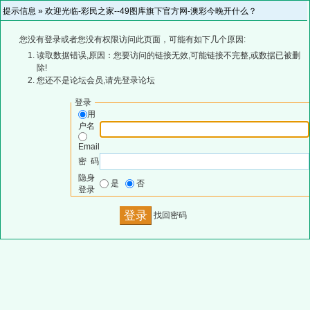
提示信息 »
欢迎光临-彩民之家--49图库旗下官方网-澳彩今晚开什么？
您没有登录或者您没有权限访问此页面，可能有如下几个原因:
读取数据错误,原因：您要访问的链接无效,可能链接不完整,或数据已被删
除!
您还不是论坛会员,请先登录论坛
登录
用
户名
Email
密 码
隐身
是
否
登录
找回密码