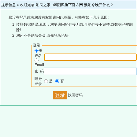
提示信息 »
欢迎光临-彩民之家--49图库旗下官方网-澳彩今晚开什么？
您没有登录或者您没有权限访问此页面，可能有如下几个原因:
读取数据错误,原因：您要访问的链接无效,可能链接不完整,或数据已被删
除!
您还不是论坛会员,请先登录论坛
登录
用
户名
Email
密 码
隐身
是
否
登录
找回密码