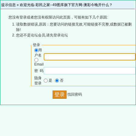
提示信息 »
欢迎光临-彩民之家--49图库旗下官方网-澳彩今晚开什么？
您没有登录或者您没有权限访问此页面，可能有如下几个原因:
读取数据错误,原因：您要访问的链接无效,可能链接不完整,或数据已被删
除!
您还不是论坛会员,请先登录论坛
登录
用
户名
Email
密 码
隐身
是
否
登录
找回密码