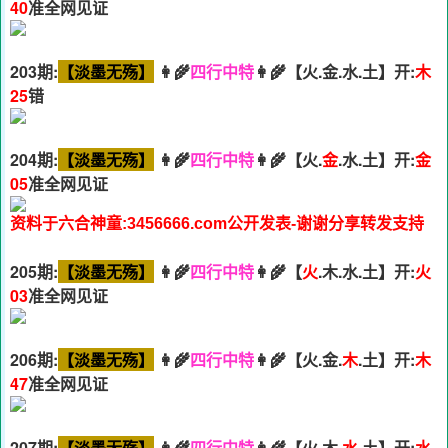
40
准全网见证
203期:
【淡墨无殇】
👩‍🌾
四行中特
👩‍🌾【火.金.水.土】开:
木
25
错
204期:
【淡墨无殇】
👩‍🌾
四行中特
👩‍🌾【火.
金
.水.土】开:
金
05
准全网见证
资料于六合神童:3456666.com公开发表-谢谢分享转发支持
205期:
【淡墨无殇】
👩‍🌾
四行中特
👩‍🌾【
火
.木.水.土】开:
火
03
准全网见证
206期:
【淡墨无殇】
👩‍🌾
四行中特
👩‍🌾【火.金.
木
.土】开:
木
47
准全网见证
207期:
【淡墨无殇】
👩‍🌾
四行中特
👩‍🌾【火.木.
水
.土】开:
水