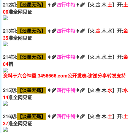
212期:
【淡墨无殇】
👩‍🌾
四行中特
👩‍🌾【火.金.木.
土
】开:
土
06
准全网见证
213期:
【淡墨无殇】
👩‍🌾
四行中特
👩‍🌾【火.
金
.木.水】开:
金
35
准全网见证
214期:
【淡墨无殇】
👩‍🌾
四行中特
👩‍🌾【火.木.水.土】开:
金
04
错
资料于六合神童:3456666.com公开发表-谢谢分享转发支持
215期:
【淡墨无殇】
👩‍🌾
四行中特
👩‍🌾【火.金.木.
水
】开:
水
14
准全网见证
216期:
【淡墨无殇】
👩‍🌾
四行中特
👩‍🌾【火.金.木.
土
】开:
土
37
准全网见证