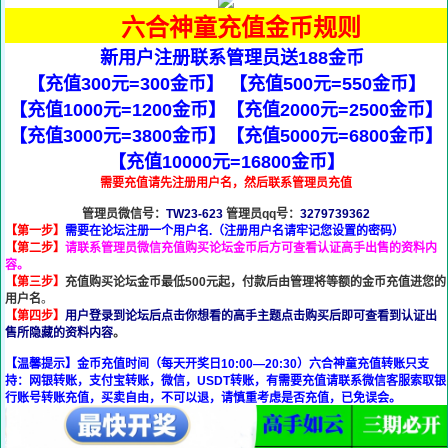
六合神童充值金币规则
新用户注册联系管理员送188金币
【充值300元=300金币】 【充值500元=550金币】
【充值1000元=1200金币】【充值2000元=2500金币】
【充值3000元=3800金币】【充值5000元=6800金币】
【充值10000元=16800金币】
需要充值请先注册用户名，然后联系管理员充值
管理员微信号：
TW23-623
管理员qq号：
3279739362
【第一步】
需要在论坛注册一个用户名.（注册用户名请牢记您设置的密码）
【第二步】
请联系管理员微信充值购买论坛金币后方可查看认证高手出售的资料内
容。
【第三步】
充值购买论坛金币最低500元起，付款后由管理将等额的金币充值进您的
用户名
。
【第四步】
用户登录到论坛后点击你想看的高手主题点击购买后即可查看到认证出
售所隐藏的资料内容
。
【温馨提示】金币充值时间（每天开奖日10:00—20:30）六合神童充值转账只支
持：网银转账，支付宝转账，微信，USDT转账，有需要充值请联系微信客服索取银
行账号转账充值，买卖自由，不可以退，请慎重考虑是否充值，已免误会。