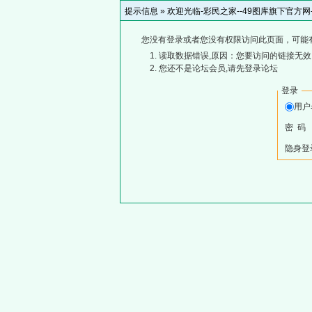
提示信息 »
欢迎光临-彩民之家--49图库旗下官方
您没有登录或者您没有权限访问此页面，可能
读取数据错误,原因：您要访问的链接无效,
您还不是论坛会员,请先登录论坛
登录
用
密 码
隐身登