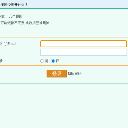
网-澳彩今晚开什么？
有如下几个原因:
可能链接不完整,或数据已被删除!
户名
Email
录
是
否
找回密码