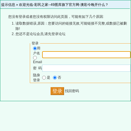
提示信息 »
欢迎光临-彩民之家--49图库旗下官方网-澳彩今晚开什么？
您没有登录或者您没有权限访问此页面，可能有如下几个原因:
读取数据错误,原因：您要访问的链接无效,可能链接不完整,或数据已被删
除!
您还不是论坛会员,请先登录论坛
登录
用
户名
Email
密 码
隐身
是
否
登录
找回密码