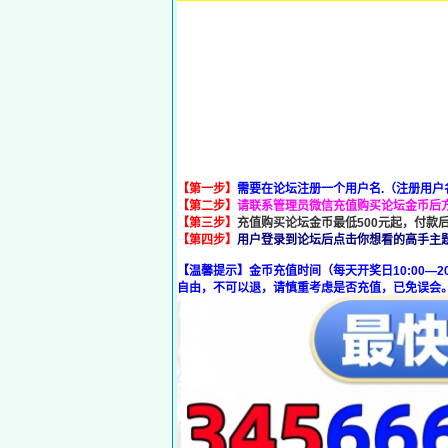
【第一步】
需要在论坛注册一个用户名.（注册用户
【第二步】
请联系管理员微信充值购买论坛金币后
【第三步】
充值购买论坛金币最低500元起，付款
【第四步】
用户登录到论坛后点击你想看的高手主
【温馨提示】金币充值时间（每天开奖日10:00—
自由，不可以退，请慎重考虑是否充值，已免误会