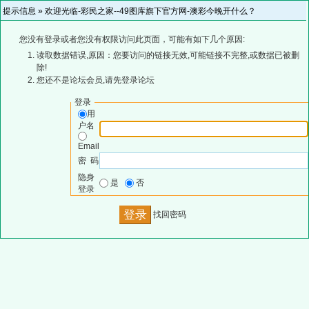
提示信息 »
欢迎光临-彩民之家--49图库旗下官方网-澳彩今晚开什么？
您没有登录或者您没有权限访问此页面，可能有如下几个原因:
读取数据错误,原因：您要访问的链接无效,可能链接不完整,或数据已被删
除!
您还不是论坛会员,请先登录论坛
登录
用
户名
Email
密 码
隐身
是
否
登录
找回密码