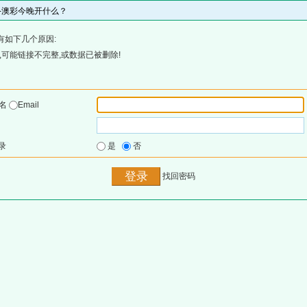
网-澳彩今晚开什么？
有如下几个原因:
可能链接不完整,或数据已被删除!
户名
Email
录
是
否
找回密码