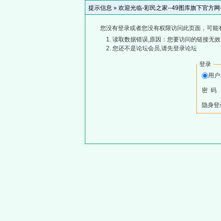
提示信息 »
欢迎光临-彩民之家--49图库旗下官方
您没有登录或者您没有权限访问此页面，可能
读取数据错误,原因：您要访问的链接无效,
您还不是论坛会员,请先登录论坛
登录
用
密 码
隐身登