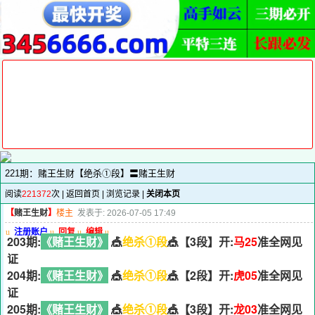
221期：赌王生财【绝杀①段】〓赌王生财
阅读
221372
次 |
返回首页
|
浏览记录
|
关闭本页
【
赌王生财
】
楼主
发表于: 2026-07-05 17:49
u
注册账户
u
回复
u
编辑
u
203期:
《赌王生财》
🎪
绝杀①段
🎪【3段】开:
马25
准全网见
证
204期:
《赌王生财》
🎪
绝杀①段
🎪【2段】开:
虎05
准全网见
证
205期:
《赌王生财》
🎪
绝杀①段
🎪【3段】开:
龙03
准全网见